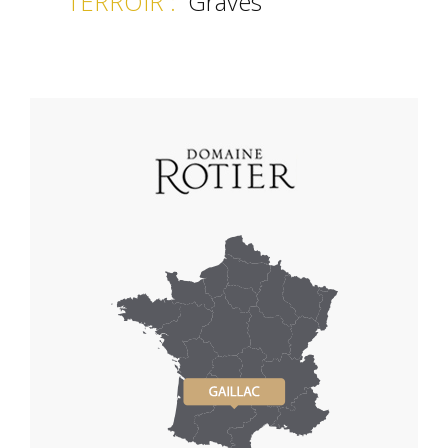
TERROIR
:
Graves